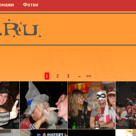
онажи
Фотки
→
>>
1
2
3