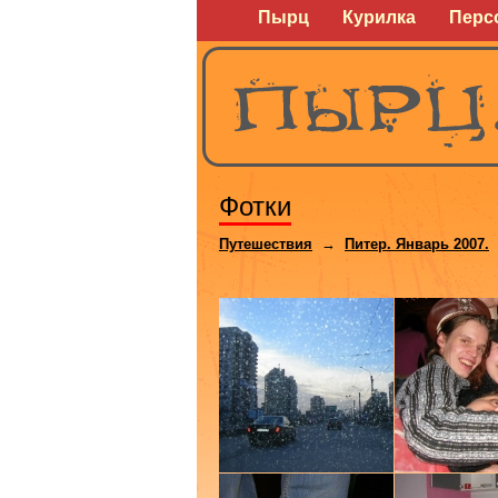
Пырц
Курилка
Перс
Фотки
Путешествия
→
Питер. Январь 2007.