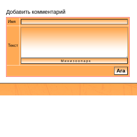
Добавить комментарий
Имя
Текст
М и н и з о о п а р к