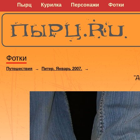
Пырц
Курилка
Персонажи
Фотки
Фотки
Путешествия
→
Питер. Январь 2007.
→
"Д