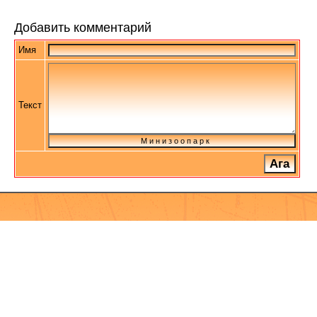
Добавить комментарий
Имя
Текст
М и н и з о о п а р к