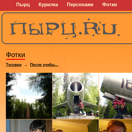
Пырц
Курилка
Персонажи
Фотки
Фотки
Тусовки
→
После учебы...