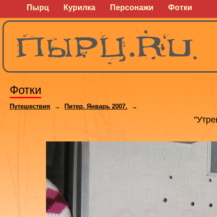
Пырц
Курилка
Персонажи
Фотки
Фотки
Путешествия
→
Питер. Январь 2007.
→
"Утре