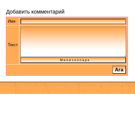
Добавить комментарий
Имя
Текст
М и н и з о о п а р к