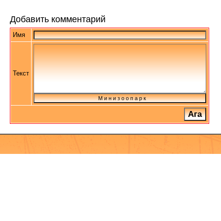
Добавить комментарий
Имя
Текст
М и н и з о о п а р к