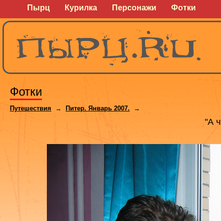
Пырц
Курилка
Персонажи
Фотки
Фотки
Путешествия
→
Питер. Январь 2007.
→
"А 