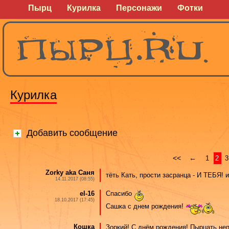
Пырц
Курилка
Персонажи
Фотки
Курилка
Добавить сообщение
<<
←
1
2
3
Zorky aka Саня
тёть Кать, прости засранца - И ТЕБЯ! и
14.11.2017 (08:55)
el-16
Спасибо
18.10.2017 (17:45)
Сашка с днем рождения!
Кошка
Зоркий! С днём рождения! Пырцать не