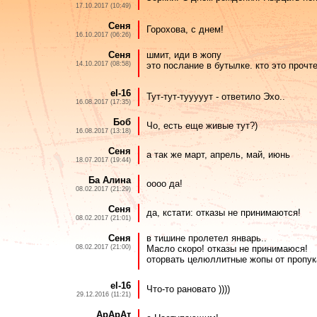
17.10.2017 (10:49)
Сеня
Горохова, с днем!
16.10.2017 (06:26)
Сеня
шмит, иди в жопу
14.10.2017 (08:58)
это послание в бутылке. кто это прочт
el-16
Тут-тут-тууууут - ответило Эхо..
16.08.2017 (17:35)
Боб
Чо, есть еще живые тут?)
16.08.2017 (13:18)
Сеня
а так же март, апрель, май, июнь
18.07.2017 (19:44)
Ба Алина
оооо да!
08.02.2017 (21:29)
Сеня
да, кстати: отказы не принимаются!
08.02.2017 (21:01)
Сеня
в тишине пролетел январь..
08.02.2017 (21:00)
Масло скоро! отказы не принимаюся!
оторвать целюллитные жопы от пропук
el-16
Что-то рановато ))))
29.12.2016 (11:21)
АрАрАт