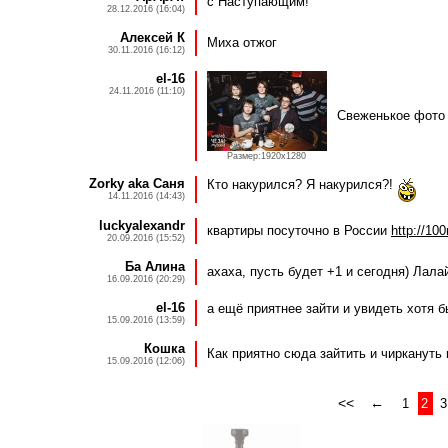
с Наступающим!
28.12.2016 (16:04)
Алексей К
Миха отжог
30.11.2016 (16:12)
el-16
24.11.2016 (11:10)
Свеженькое фото 
Размер:1920x1280
Zorky aka Саня
Кто накурился? Я накурился?!
14.11.2016 (14:43)
luckyalexandr
квартиры посуточно в России
http://100
20.09.2016 (15:52)
Ба Алина
ахаха, пусть будет +1 и сегодня) Лала
16.09.2016 (20:29)
el-16
а ещё приятнее зайти и увидеть хотя 
15.09.2016 (13:59)
Кошка
Как приятно сюда зайтить и чиркануть 
15.09.2016 (12:06)
<<
←
1
2
3