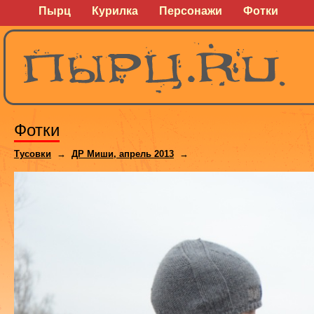
Пырц
Курилка
Персонажи
Фотки
Фотки
Тусовки
→
ДР Миши, апрель 2013
→