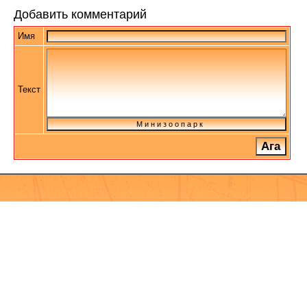
Добавить комментарий
Имя
Текст
М и н и з о о п а р к