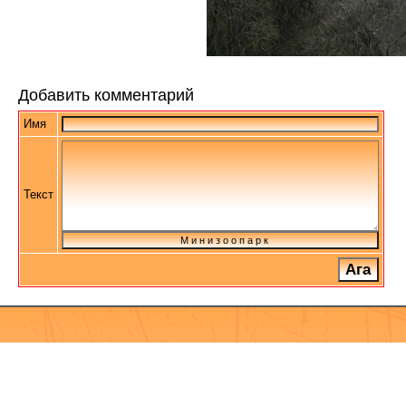
Добавить комментарий
Имя
Текст
М и н и з о о п а р к