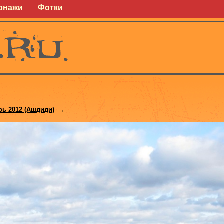
онажи
Фотки
рь 2012 (Ашдиди)
→