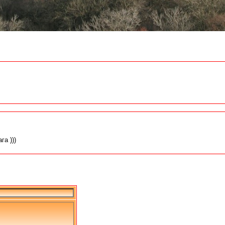
га )))