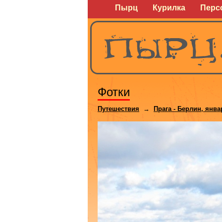
Пырц
Курилка
Перс
Фотки
Путешествия
→
Прага - Берлин, янва