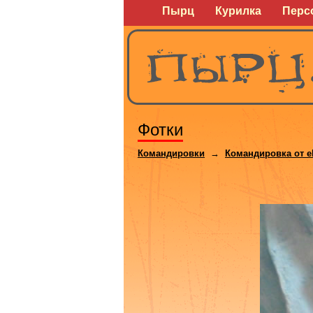
Пырц
Курилка
Перс
Фотки
Командировки
→
Командировка от e