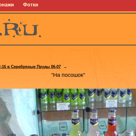
онажи
Фотки
l-16 в Серебряные Пруды 06-07
→
"На посошок"