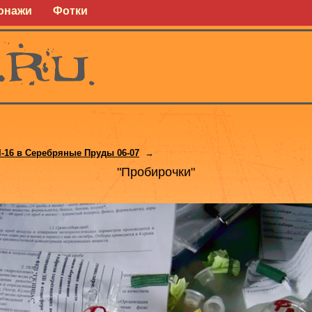
онажи
Фотки
l-16 в Серебряные Пруды 06-07
→
"Пробирочки"