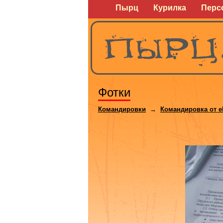
Пырц
Курилка
Перс
Фотки
Командировки
→
Командировка от e