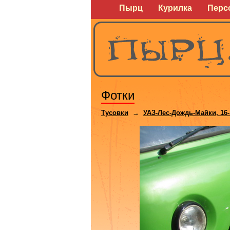
Пырц
Курилка
Перс
Фотки
Тусовки
→
УАЗ-Лес-Дождь-Майки, 16-