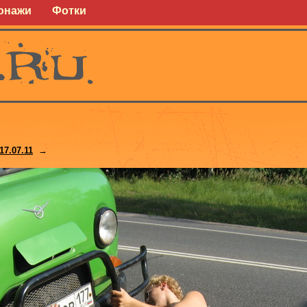
онажи
Фотки
17.07.11
→