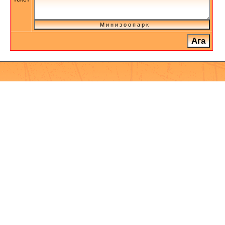
М и н и з о о п а р к