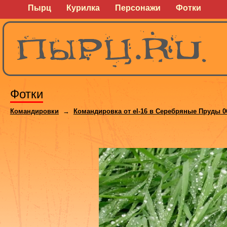
Пырц
Курилка
Персонажи
Фотки
Фотки
Командировки
→
Командировка от el-16 в Серебряные Пруды 0