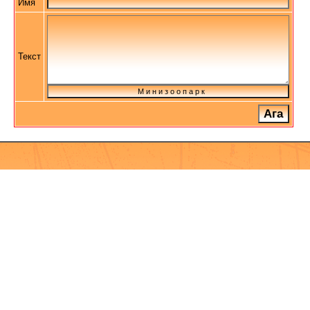
Имя
Текст
М и н и з о о п а р к