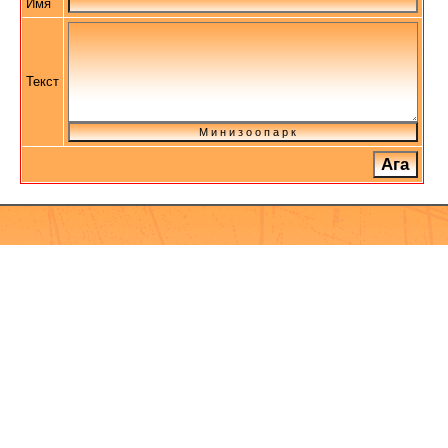
Имя
Текст
М и н и з о о п а р к