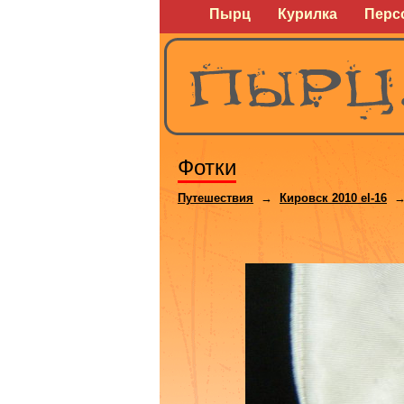
Пырц
Курилка
Перс
Фотки
Путешествия
→
Кировск 2010 el-16