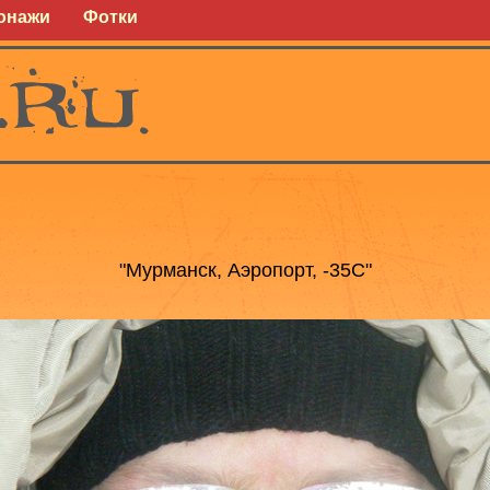
онажи
Фотки
→
"Мурманск, Аэропорт, -35С"