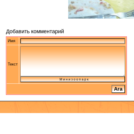
Добавить комментарий
Имя
Текст
М и н и з о о п а р к