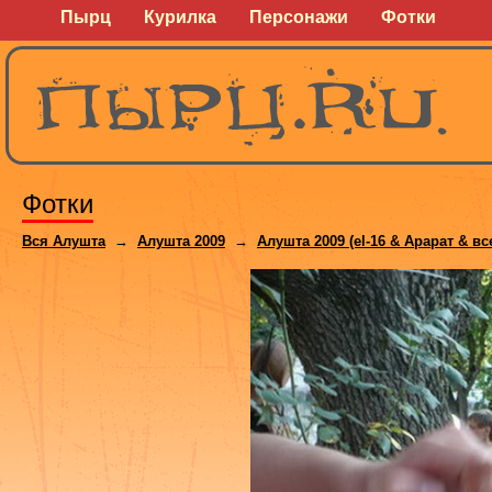
Пырц
Курилка
Персонажи
Фотки
Фотки
Вся Алушта
→
Алушта 2009
→
Алушта 2009 (el-16 & Арарат & в