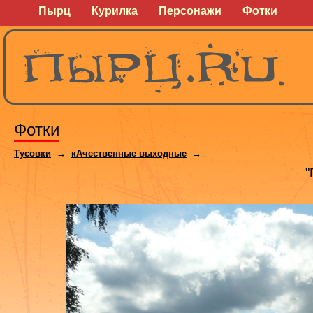
Пырц
Курилка
Персонажи
Фотки
Фотки
Тусовки
→
кАчественные выходные
→
"