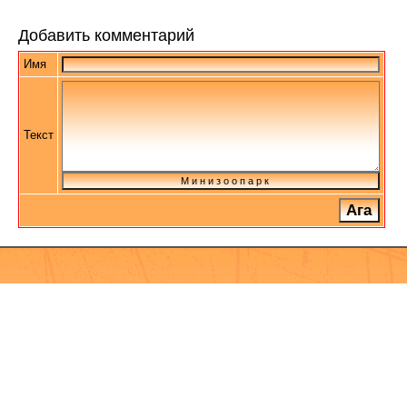
Добавить комментарий
Имя
Текст
М и н и з о о п а р к