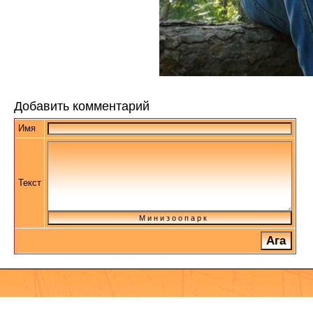
Добавить комментарий
Имя
Текст
М и н и з о о п а р к