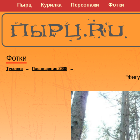
Пырц
Курилка
Персонажи
Фотки
Фотки
Тусовки
→
Посвящение 2008
→
"Фигу