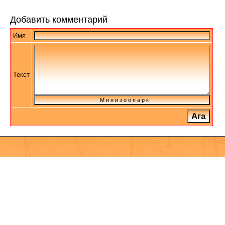
Добавить комментарий
Имя
Текст
М и н и з о о п а р к