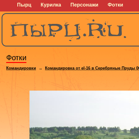
Пырц
Курилка
Персонажи
Фотки
Фотки
Командировки
→
Командировка от el-16 в Серебряные Пруды 0