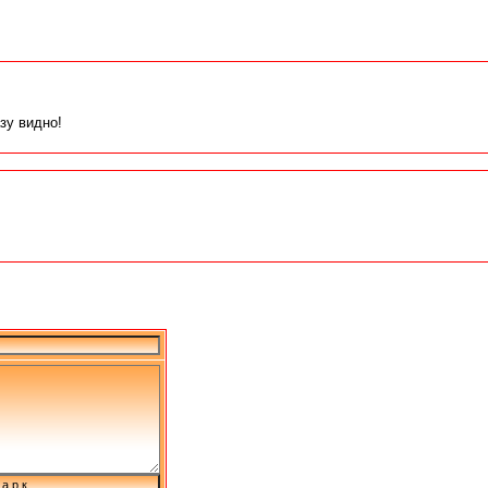
зу видно!
а р к