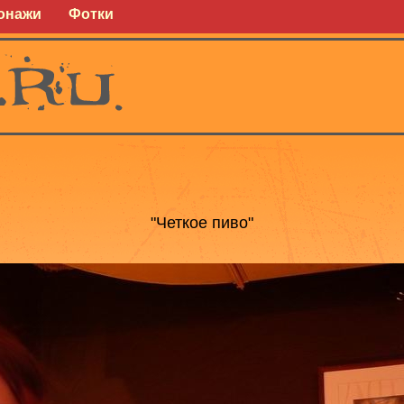
онажи
Фотки
"Четкое пиво"