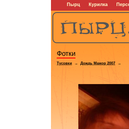
Пырц
Курилка
Перс
Фотки
Тусовки
→
Дождь Мажор 2007
→