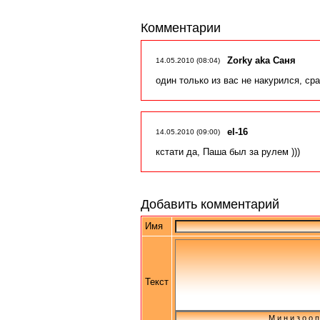
Комментарии
Zorky aka Саня
14.05.2010 (08:04)
один только из вас не накурился, сра
el-16
14.05.2010 (09:00)
кстати да, Паша был за рулем )))
Добавить комментарий
Имя
Текст
М и н и з о о п 